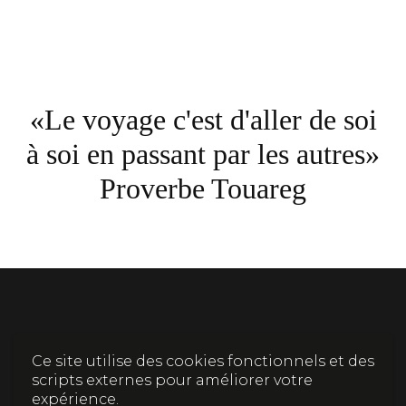
«Le voyage c'est d'aller de soi
à soi en passant par les autres»
Proverbe Touareg
Accueil
Politique de confidentialité et
Me
Ce site utilise des cookies fonctionnels et des
données personnelles
contacter
scripts externes pour améliorer votre
expérience.