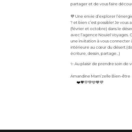
partager et de vous faire découvr
💜 Une envie d’explorer l’énergi
? et bien c’est possible! Je vous
(février et octobre) dans le dés
avec l’agence Nouiel Voyages. C
une invitation à vous connecter 
intérieure au cœur du désert.(da
écriture, dessin, partage…)
✨ Au plaisir de prendre soin de v
Amandine Mam’zelle Bien-être
❤️🧡💛💚🩵💙💜