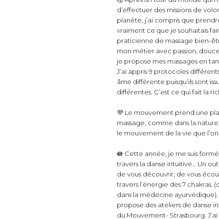
d’effectuer des missions de volo
planète, j’ai compris que prendre
vraiment ce que je souhaitais fair
praticienne de massage bien-être
mon métier avec passion, douceu
je propose mes massages en tan
J’ai appris 9 protocoles différent
âme différente puisqu’ils sont iss
différentes. C’est ce qui fait la 
💜 Le mouvement prend une pla
massage, comme dans la nature, 
le mouvement de la vie que l’o
🪷 Cette année, je me suis for
travers la danse intuitive… Un ou
de vous découvrir, de vous écout
travers l’énergie des 7 chakras.
dans la médecine ayurvédique). 
propose des ateliers de danse int
du Mouvement- Strasbourg. J’ai 