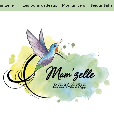
am’zelle
Les bons cadeaux
Mon univers
Séjour Saha