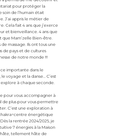
ntariat pour protéger la
 soin de l’humain était
e. J’ai appris le métier de
. Cela fait 4 ans que j’exerce
r et bienveillance. 4 ans que
t que Mam’zelle Bien-être.
s de massage. Ils ont tous une
us de pays et de cultures
richesse de notre monde !!!
ce importante dans le
le voyage et la danse… C’est
n explore à chaque seconde.
mée pour vous accompagner à
til de plus pour vous permettre
er. C’est une exploration à
 (chakra=centre énergétique
Dès la rentrée 2024/2025, je
uitive 7 énergies à la Maison
hâte, tellement hâte de