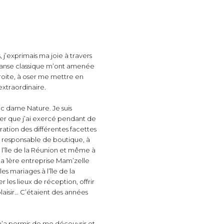
, j’exprimais ma joie à travers
danse classique m’ont amenée
droite, à oser me mettre en
extraordinaire.
vec dame Nature. Je suis
er que j’ai exercé pendant de
ation des différentes facettes
 responsable de boutique, à
 l’île de la Réunion et même à
 1ère entreprise Mam’zelle
es mariages à l’île de la
 les lieux de réception, offrir
plaisir… C’étaient des années
m’a permis de me découvrir et