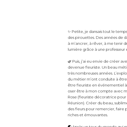
en-être
✨ Petite, je dansais tout le temps
des pirouettes. Des années de 
à m’ancrer, à rêver, à me tenir 
lumière grâce à une professeur 
🌿 Puis, j’ai eu envie de créer a
devenue fleuriste. Un beau méti
très nombreuses années. L’explor
du métier m’ont conduite à être
être fleuriste en événementiel à
oser être à mon compte avec ma
Rose (fleuriste décoratrice pour l
Réunion). Créer du beau, sublimer
des fleurs pour remercier, faire 
riches et émouvantes.
🌏 Après un tour du monde qui 