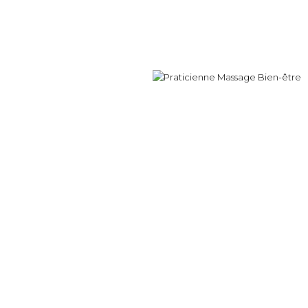
Mamzelle Bi
Praticienne massage bien-être à Brumath