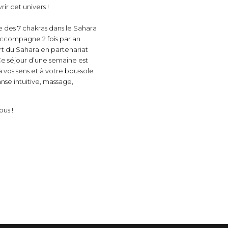
ir cet univers !
e des 7 chakras dans le Sahara
 accompagne 2 fois par an
ert du Sahara en partenariat
e séjour d’une semaine est
à vos sens et à votre boussole
nse intuitive, massage,
ous !